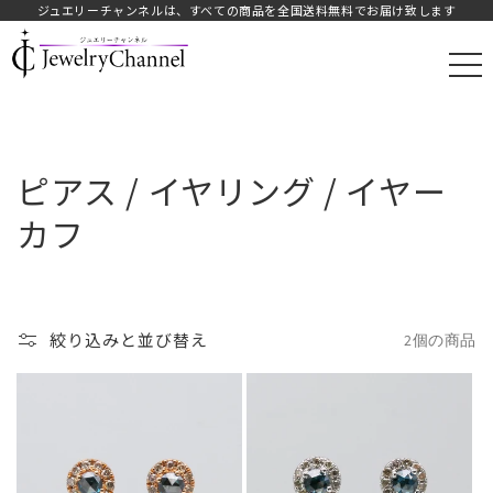
ジュエリーチャンネルは、すべての商品を全国送料無料でお届け致します
JAY.オフィシャルストア
コ
ピアス / イヤリング / イヤー
レ
カフ
ク
シ
絞り込みと並び替え
2個の商品
ョ
ン
: