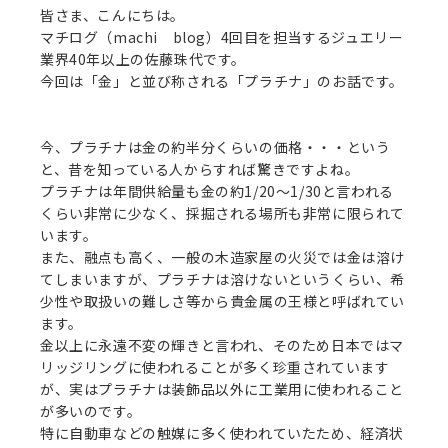
皆さま、こんにちは。
マチログ（
machi
blog
）
4
回目を担当するジュエリー
業界
40
年以上の佐藤珠代です。
今回は「金」と並び称される「プラチナ」のお話です。
今、プラチナは金の約半分くらいの価格・・・という
と、昔を知っている人からすれば驚きですよね。
プラチナは年間供給量も金の約
1/20
～
1/30
と言われる
くらい非常に少なく、採掘される場所も非常に限られて
います。
また、融点も高く、一般の木造家屋の火災では金は溶け
てしまいますが、プラチナは溶けないというくらい、希
少性や取扱いの難しさ等から貴金属の王様と呼ばれてい
ます。
金以上に永遠不変の輝きと言われ、そのため日本ではマ
リッジリングに使われることが多く珍重されています
が、実はプラチナは装飾品以外に工業用に使われること
が多いのです。
特に自動車などの触媒に多く使われていたため、経済状